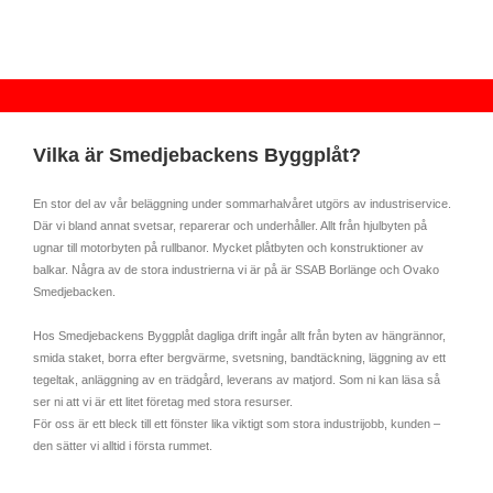
Vilka är Smedjebackens Byggplåt?
En stor del av vår beläggning under sommarhalvåret utgörs av industriservice.
Där vi bland annat svetsar, reparerar och underhåller. Allt från hjulbyten på
ugnar till motorbyten på rullbanor. Mycket plåtbyten och konstruktioner av
balkar. Några av de stora industrierna vi är på är SSAB Borlänge och Ovako
Smedjebacken.
Hos Smedjebackens Byggplåt dagliga drift ingår allt från byten av hängrännor,
smida staket, borra efter bergvärme, svetsning, bandtäckning, läggning av ett
tegeltak, anläggning av en trädgård, leverans av matjord. Som ni kan läsa så
ser ni att vi är ett litet företag med stora resurser.
För oss är ett bleck till ett fönster lika viktigt som stora industrijobb, kunden –
den sätter vi alltid i första rummet.