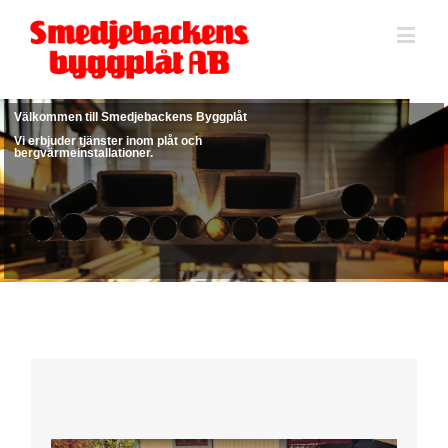
Välkommen till Smedjebackens Byggplåt
Vi erbjuder tjänster inom plåt och
bergvärmeinstallationer.
PLÅTVERKSTAD
Smedjebackens byggplåt har många års erfarenhet inom plåtindustrin.
Klicka här för att komma till vår avdelning för plåtverkstad.