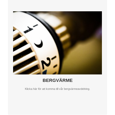
Smedjebackens byggplåt kan erbjuda en komplett
bergvärmeinstallation. Vi erbjuder bra service med många nöjda
referenskunder som bevis.
BERGVÄRME
Klicka här för att komma till vår bergvärmeavdelning.
TILL BERGVÄRME AVDELNINGEN